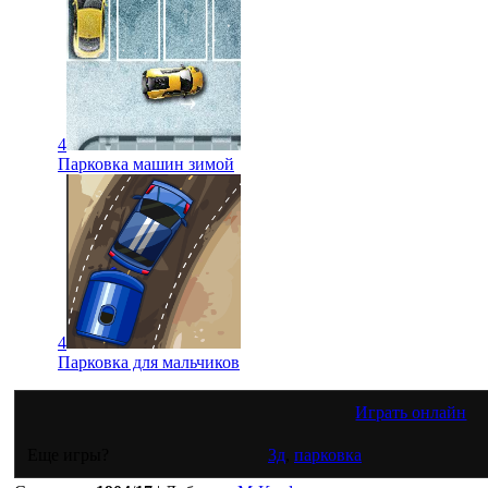
4
Парковка машин зимой
4
Парковка для мальчиков
Играть онлайн
Еще игры?
3д
,
парковка