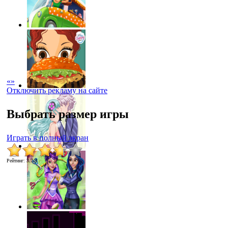
«
»
Отключить рекламу на сайте
Выбрать размер игры
Играть в полный экран
Рейтинг
:
3.7
/
3