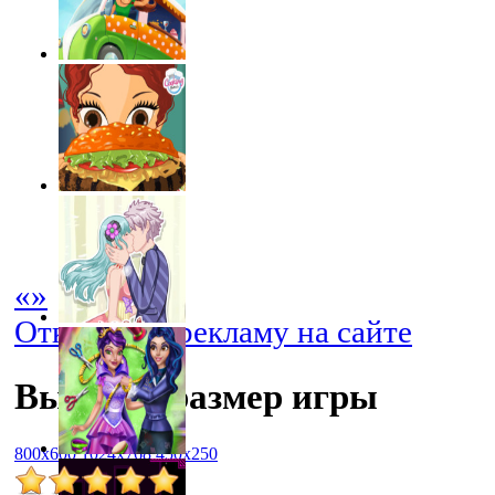
«
»
Отключить рекламу на сайте
Выбрать размер игры
800x600
1024x768
450x250