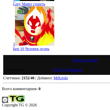
Grey Matter стереть
5
Бен 10 Человек огонь
Играть онлайн
Еще игры?
Бен 10 Омниверс
Счетчики
:
2152
/
40
|
Добавил
:
MrKredo
Всего комментариев
:
0
Copyright TG © 2026