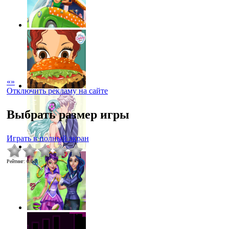
«
»
Отключить рекламу на сайте
Выбрать размер игры
Играть в полный экран
Рейтинг
:
0.0
/
0