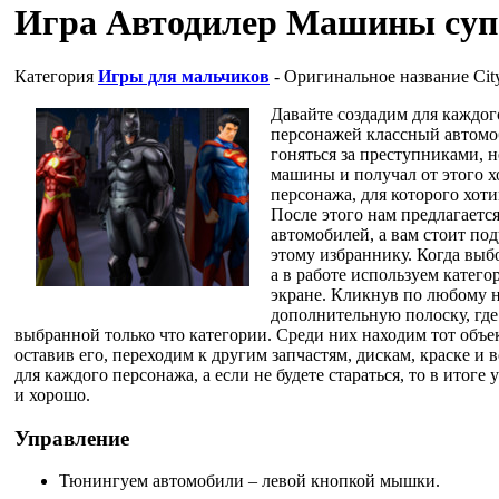
Игра Автодилер Машины суп
Категория
Игры для мальчиков
- Оригинальное название
Cit
Давайте создадим для каждог
персонажей классный автомоб
гоняться за преступниками, 
машины и получал от этого 
персонажа, для которого хоти
После этого нам предлагаетс
автомобилей, а вам стоит по
этому избраннику. Когда выб
а в работе используем катего
экране. Кликнув по любому 
дополнительную полоску, гд
выбранной только что категории. Среди них находим тот объек
оставив его, переходим к другим запчастям, дискам, краске и
для каждого персонажа, а если не будете стараться, то в итоге
и хорошо.
Управление
Тюнингуем автомобили – левой кнопкой мышки.