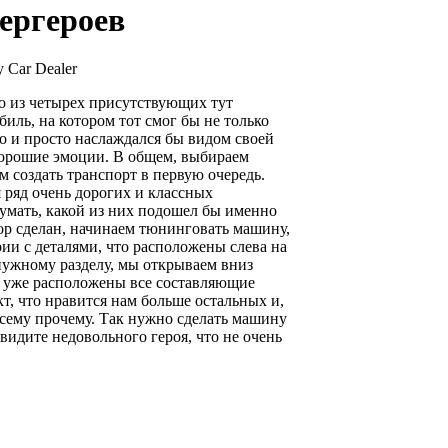
ергероев
y Car Dealer
о из четырех присутствующих тут
иль, на котором тот смог бы не только
но и просто наслаждался бы видом своей
хорошие эмоции. В общем, выбираем
м создать транспорт в первую очередь.
я ряд очень дорогих и классных
думать, какой из них подошел бы именно
ор сделан, начинаем тюнинговать машину,
рии с деталями, что расположены слева на
нужному разделу, мы открываем вниз
е уже расположены все составляющие
т, что нравится нам больше остальных и,
 всему прочему. Так нужно сделать машину
 увидите недовольного героя, что не очень