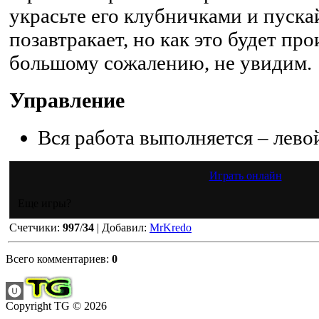
украсьте его клубничками и пуска
позавтракает, но как это будет про
большому сожалению, не увидим.
Управление
Вся работа выполняется – лев
Играть онлайн
Еще игры?
Счетчики
:
997
/
34
|
Добавил
:
MrKredo
Всего комментариев
:
0
Copyright TG © 2026