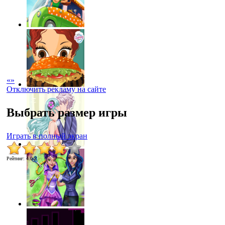
«
»
Отключить рекламу на сайте
Выбрать размер игры
Играть в полный экран
Рейтинг
:
4.0
/
2