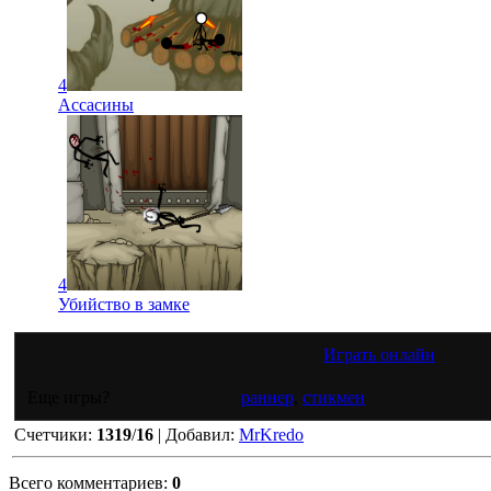
4
Ассасины
4
Убийство в замке
Играть онлайн
Еще игры?
раннер
,
стикмен
Счетчики
:
1319
/
16
|
Добавил
:
MrKredo
Всего комментариев
:
0