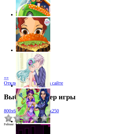
«
»
Отключить рекламу на сайте
Выбрать размер игры
800x600
1024x768
450x250
Рейтинг
:
0.0
/
0