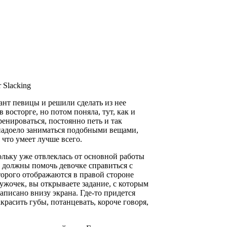
r Slacking
ант певицы и решили сделать из нее
в восторге, но потом поняла, тут, как и
тренироваться, постоянно петь и так
 надоело заниматься подобными вещами,
 что умеет лучше всего.
кольку уже отвлеклась от основной работы
 должны помочь девочке справиться с
орого отображаются в правой стороне
ужочек, вы открываете задание, с которым
аписано внизу экрана. Где-то придется
акрасить губы, потанцевать, короче говоря,