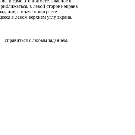
 вы и сами это поймете. Главное в
приближаться, в левой стороне экрана
задание, а иначе проиграете.
ееся в левом верхнем углу экрана.
– справиться с любым заданием.