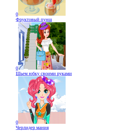
0
Фруктовый пунш
0
Шьем юбку своими руками
0
Черлидер мания