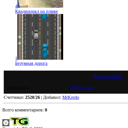
4
Квадроцикл на пляже
1
Безумная дорога
Играть онлайн
Еще игры?
Игры гонки
Счетчики
:
2520
/
26
|
Добавил
:
MrKredo
Всего комментариев
:
0