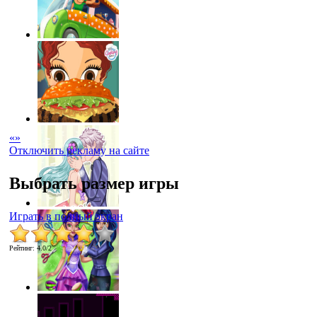
«
»
Отключить рекламу на сайте
Выбрать размер игры
Играть в полный экран
Рейтинг
:
4.0
/
2