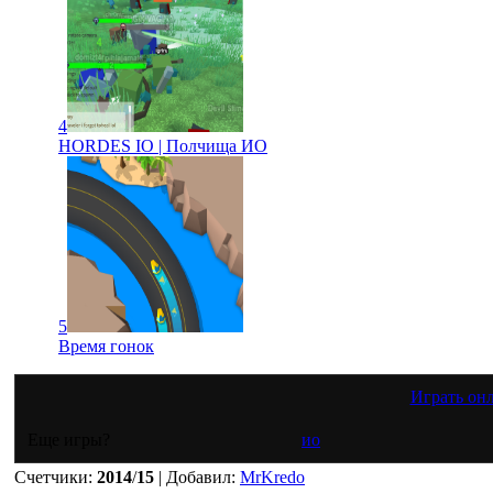
4
HORDES IO | Полчища ИО
5
Время гонок
Играть он
Еще игры?
ио
Счетчики
:
2014
/
15
|
Добавил
:
MrKredo