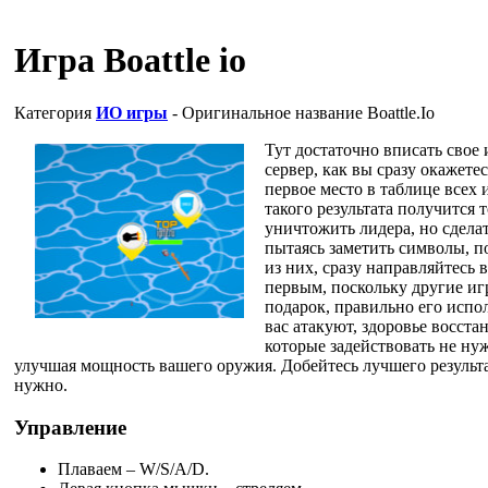
Игра Boattle io
Категория
ИО игры
- Оригинальное название
Boattle.Io
Тут достаточно вписать свое 
сервер, как вы сразу окажете
первое место в таблице всех
такого результата получится 
уничтожить лидера, но сделат
пытаясь заметить символы, по
из них, сразу направляйтесь 
первым, поскольку другие иг
подарок, правильно его испол
вас атакуют, здоровье восста
которые задействовать не ну
улучшая мощность вашего оружия. Добейтесь лучшего результа
нужно.
Управление
Плаваем – W/S/A/D.