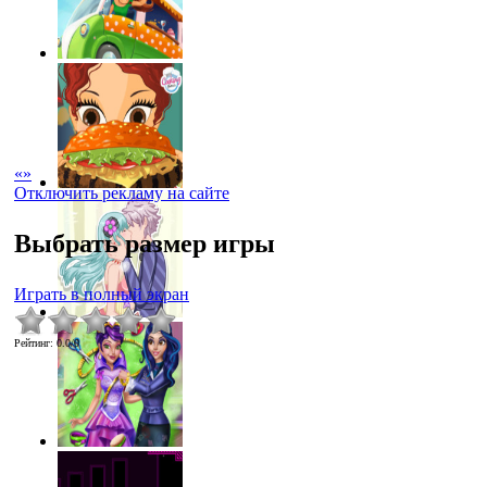
«
»
Отключить рекламу на сайте
Выбрать размер игры
Играть в полный экран
Рейтинг
:
0.0
/
0