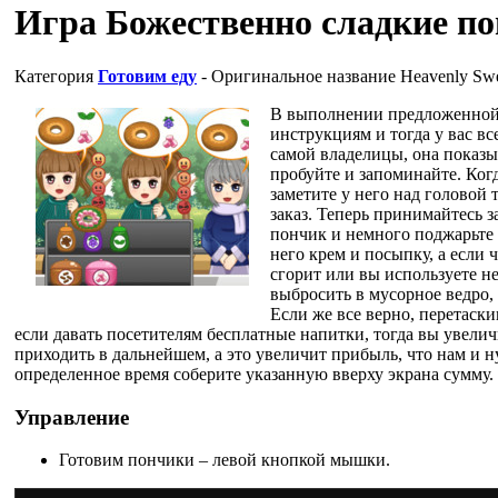
Игра Божественно сладкие п
Категория
Готовим еду
- Оригинальное название
Heavenly Swe
В выполнении предложенной 
инструкциям и тогда у вас в
самой владелицы, она показыва
пробуйте и запоминайте. Когд
заметите у него над головой 
заказ. Теперь принимайтесь з
пончик и немного поджарьте 
него крем и посыпку, а если 
сгорит или вы используете не
выбросить в мусорное ведро,
Если же все верно, перетаски
если давать посетителям бесплатные напитки, тогда вы увелич
приходить в дальнейшем, а это увеличит прибыль, что нам и н
определенное время соберите указанную вверху экрана сумму.
Управление
Готовим пончики – левой кнопкой мышки.