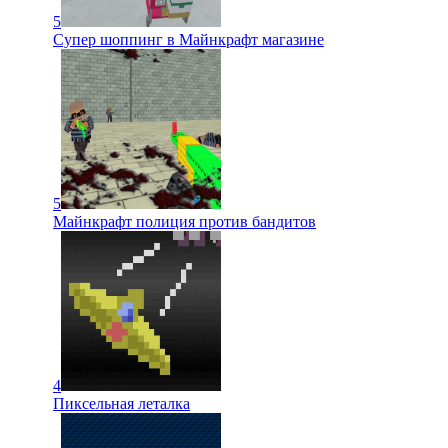
5
Супер шоппинг в Майнкрафт магазине
5
Майнкрафт полиция против бандитов
4
Пиксельная леталка