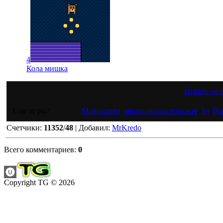
4
Кола мишка
Играть онл
Еще игры?
Майнкрафт
,
мнопользовательская
,
3д
,
Пи
Счетчики
:
11352
/
48
|
Добавил
:
MrKredo
Всего комментариев
:
0
Copyright TG © 2026