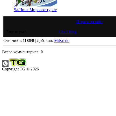
5
Ча-Чинг Мировое турне
Играть онлайн
Еще игры?
Cha Ching
Счетчики
:
1186
/
6
|
Добавил
:
MrKredo
Всего комментариев
:
0
Copyright TG © 2026