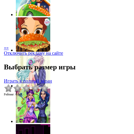
«
»
Отключить рекламу на сайте
Выбрать размер игры
Играть в полный экран
Рейтинг
:
0.0
/
0