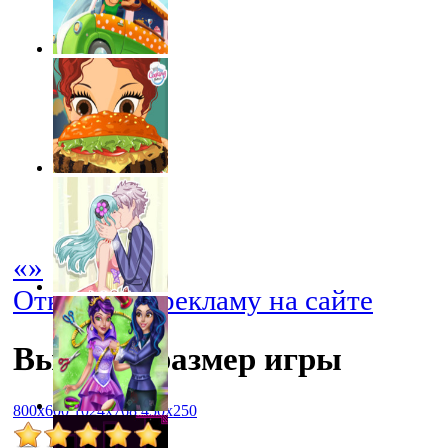
«
»
Отключить рекламу на сайте
Выбрать размер игры
800x600
1024x768
450x250