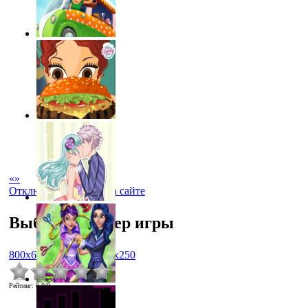
«
»
Отключить рекламу на сайте
Выбрать размер игры
800x600
1024x768
450x250
Рейтинг
:
0.0
/
0