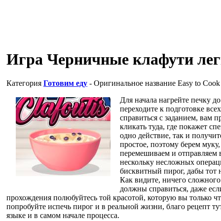
Игра Черничные клафути лег
Категория
Готовим еду
- Оригинальное название
Easy to Cook 
Для начала нагрейте печку д
переходите к подготовке все
справиться с заданием, вам п
кликать туда, где покажет сп
одно действие, так и получит
простое, поэтому берем муку, 
перемешиваем и отправляем в
нескольку несложных операци
бисквитный пирог, дабы тот 
Как видите, ничего сложного 
должны справиться, даже есл
прохождения полюбуйтесь той красотой, которую вы только что
попробуйте испечь пирог и в реальной жизни, благо рецепт ту
языке и в самом начале процесса.