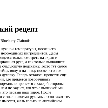
кий рецепт
Blueberry Clafoutis
о нужной температуры, после чего
х необходимых ингредиентов. Дабы
ридется только смотреть на экран и
ециальная рука, а как только выполните
е следующую подсказку. Тесто тут самое
яйца, воду и начинку, после чего все
 духовку. Теперь осталось провести еще
й, где придется поворачивать
нормально пропекся с каждой стороны.
нам не задают, так что с выпечкой мы
и это первый ваш пирог. После
 создали своими руками, а если захотите,
т имеется, жаль только на английском