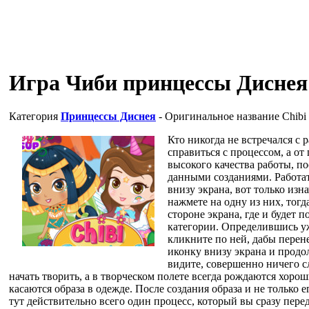
Игра Чиби принцессы Диснея
Категория
Принцессы Диснея
- Оригинальное название
Chibi
Кто никогда не встречался с 
справиться с процессом, а о
высокого качества работы, по
данными созданиями. Работат
внизу экрана, вот только изн
нажмете на одну из них, тогд
стороне экрана, где и будет 
категории. Определившись уж
кликните по ней, дабы перен
иконку внизу экрана и продо
видите, совершенно ничего с
начать творить, а в творческом полете всегда рождаются хоро
касаются образа в одежде. После создания образа и не только 
тут действительно всего один процесс, который вы сразу перед