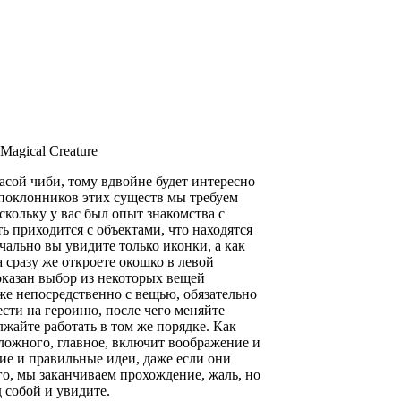
 Magical Creature
расой чиби, тому вдвойне будет интересно
т поклонников этих существ мы требуем
скольку у вас был опыт знакомства с
ь приходится с объектами, что находятся
ачально вы увидите только иконки, а как
а сразу же откроете окошко в левой
показан выбор из некоторых вещей
е непосредственно с вещью, обязательно
ести на героиню, после чего меняйте
лжайте работать в том же порядке. Как
ложного, главное, включит воображение и
шие и правильные идеи, даже если они
его, мы заканчиваем прохождение, жаль, но
 собой и увидите.