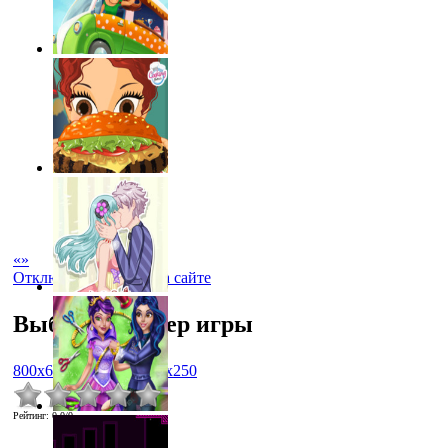
«
»
Отключить рекламу на сайте
Выбрать размер игры
800x600
1024x768
450x250
Рейтинг
:
0.0
/
0