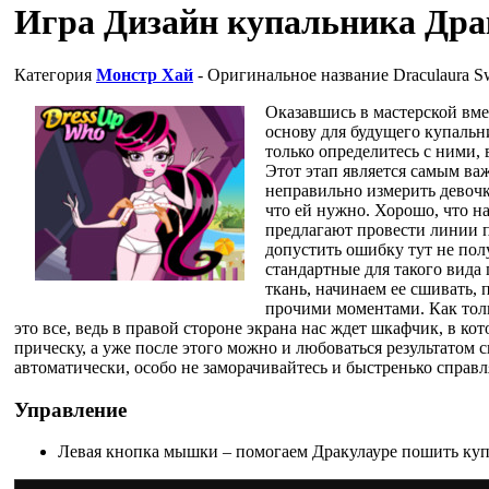
Игра Дизайн купальника Др
Категория
Монстр Хай
- Оригинальное название
Draculaura S
Оказавшись в мастерской вме
основу для будущего купальни
только определитесь с ними,
Этот этап является самым ва
неправильно измерить девочк
что ей нужно. Хорошо, что н
предлагают провести линии по
допустить ошибку тут не пол
стандартные для такого вид
ткань, начинаем ее сшивать, 
прочими моментами. Как тольк
это все, ведь в правой стороне экрана нас ждет шкафчик, в ко
прическу, а уже после этого можно и любоваться результатом с
автоматически, особо не заморачивайтесь и быстренько справл
Управление
Левая кнопка мышки – помогаем Дракулауре пошить куп