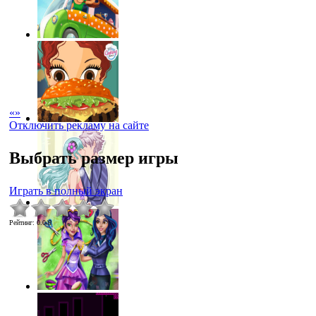
«
»
Отключить рекламу на сайте
Выбрать размер игры
Играть в полный экран
Рейтинг
:
0.0
/
0