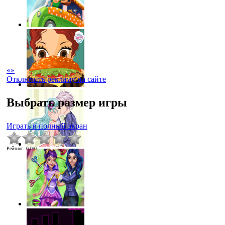
«
»
Отключить рекламу на сайте
Выбрать размер игры
Играть в полный экран
Рейтинг
:
0.0
/
0