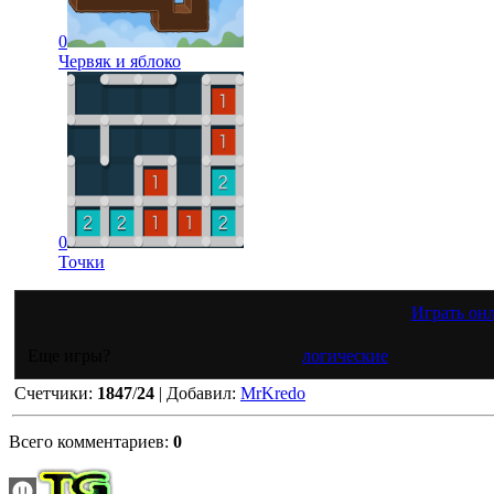
0
Червяк и яблоко
0
Точки
Играть он
Еще игры?
логические
Счетчики
:
1847
/
24
|
Добавил
:
MrKredo
Всего комментариев
:
0