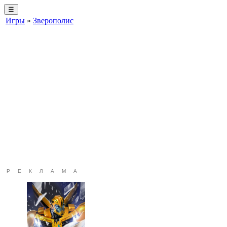
☰
Игры
»
Зверополис
РЕКЛАМА