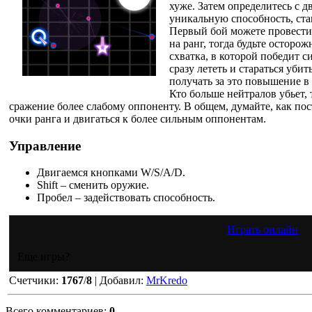
хуже. Затем определитесь с 
уникальную способность, ста
Первый бой можете провести 
на ранг, тогда будьте осторо
схватка, в которой победит 
сразу лететь и стараться уби
получать за это повышение в
Кто больше нейтралов убьет, 
сражение более слабому оппоненту. В общем, думайте, как пос
очки ранга и двигаться к более сильным оппонентам.
Управление
Двигаемся кнопками W/S/A/D.
Shift – сменить оружие.
Пробел – задействовать способность.
Играть онлайн
Еще игры?
Счетчики
:
1767
/
8
|
Добавил
:
MrKredo
Всего комментариев
:
0