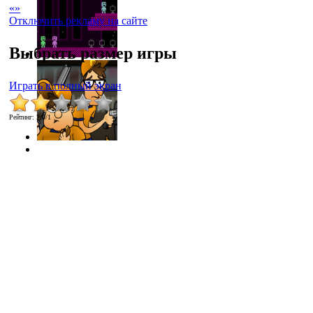
«
»
Отключить рекламу на сайте
Выбрать размер игры
Играть в полный экран
Рейтинг
:
2.0
/
1