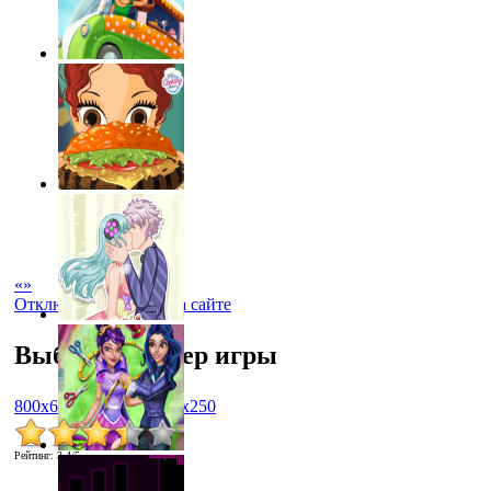
«
»
Отключить рекламу на сайте
Выбрать размер игры
800x600
1024x768
450x250
Рейтинг
:
3.4
/
5