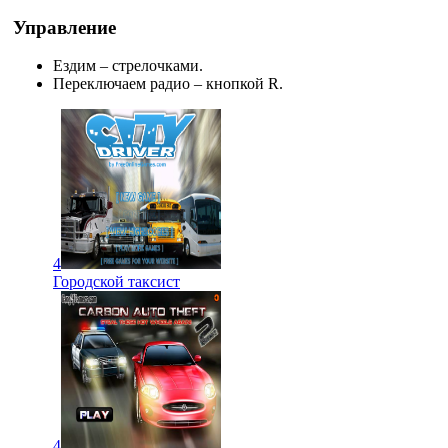
Управление
Ездим – стрелочками.
Переключаем радио – кнопкой R.
4
Городской таксист
4