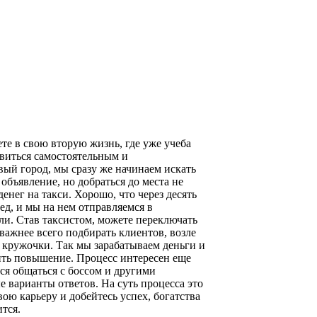
те в свою вторую жизнь, где уже учеба
виться самостоятельным и
ый город, мы сразу же начинаем искать
 объявление, но добраться до места не
енег на такси. Хорошо, что через десять
ед, и мы на нем отправляемся в
и. Став таксистом, можете переключать
о важнее всего подбирать клиентов, возле
 кружочки. Так мы зарабатываем деньги и
ть повышение. Процесс интересен еще
тся общаться с боссом и другими
 варианты ответов. На суть процесса это
свою карьеру и добейтесь успех, богатства
ится.