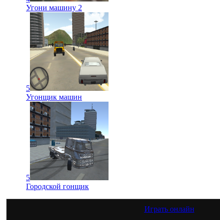
Угони машину 2
5
Угонщик машин
5
Городской гонщик
Играть онлайн