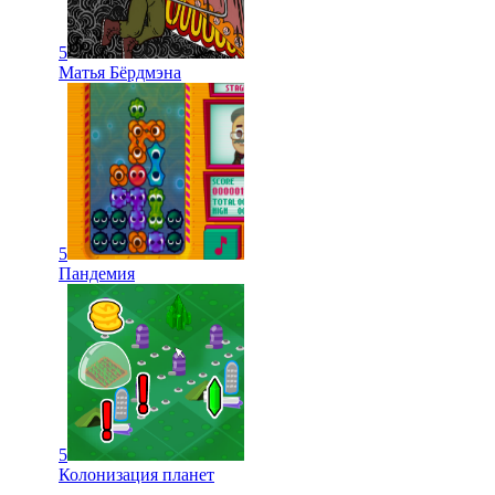
5
Матья Бёрдмэна
5
Пандемия
5
Колонизация планет