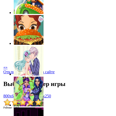
«
»
Отключить рекламу на сайте
Выбрать размер игры
800x600
1024x768
450x250
Рейтинг
:
5.0
/
2