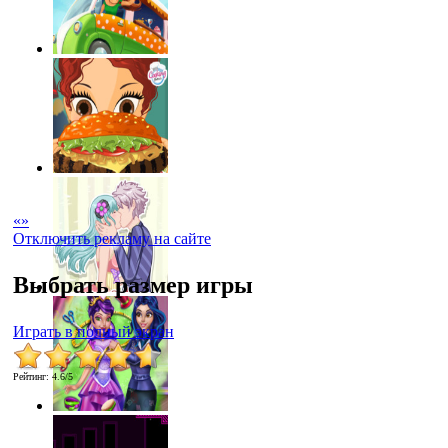
«
»
Отключить рекламу на сайте
Выбрать размер игры
Играть в полный экран
Рейтинг
:
4.6
/
5