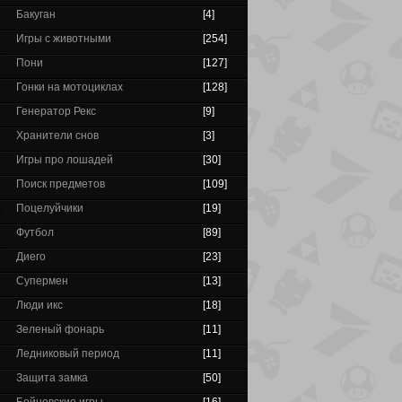
Бакуган
[4]
Игры с животными
[254]
Пони
[127]
Гонки на мотоциклах
[128]
Генератор Рекс
[9]
Хранители снов
[3]
Игры про лошадей
[30]
Поиск предметов
[109]
Поцелуйчики
[19]
Футбол
[89]
Диего
[23]
Супермен
[13]
Люди икс
[18]
Зеленый фонарь
[11]
Ледниковый период
[11]
Защита замка
[50]