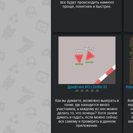
все будет происходить намного
проще, понятнее и быстрее.
Дрифтинг ИО | Driftin IO
Игр
Как вы думаете, возможно выиграть в
Ко
гонке, где находится много
иг
участников, а каждому из них можно
н
делать то, что хочешь? Хотя зачем
ч
думать и гадать, если можно сейчас
все самому и проверить в данном
ко
приложении.