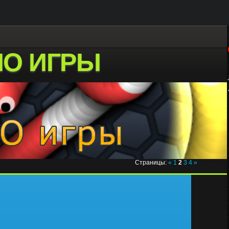
ИО ИГРЫ
Страницы
:
«
1
2
3
4
»