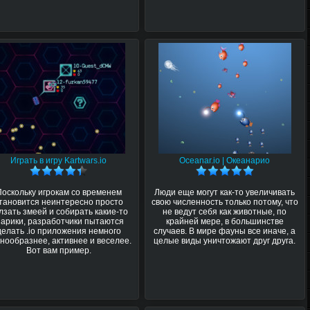
Играть в игру Kartwars.io
Oceanar.io | Океанарио
Поскольку игрокам со временем
Люди еще могут как-то увеличивать
тановится неинтересно просто
свою численность только потому, что
лзать змеей и собирать какие-то
не ведут себя как животные, по
арики, разработчики пытаются
крайней мере, в большинстве
делать .io приложения немного
случаев. В мире фауны все иначе, а
нообразнее, активнее и веселее.
целые виды уничтожают друг друга.
Вот вам пример.