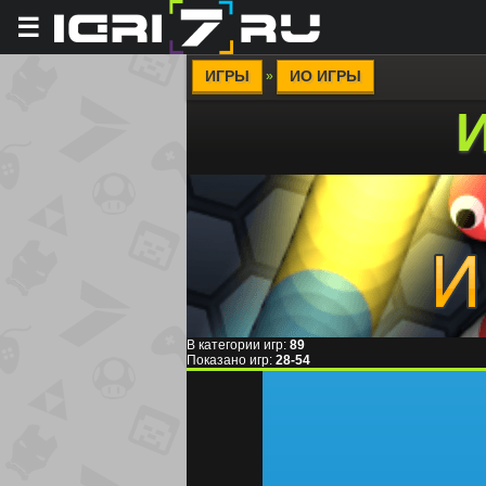
☰
ИГРЫ
ИО ИГРЫ
»
В категории игр
:
89
Показано игр
:
28-54