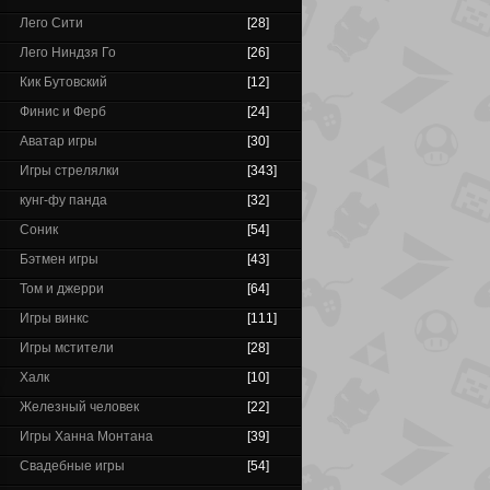
Лего Сити
[28]
Лего Ниндзя Го
[26]
Кик Бутовский
[12]
Финис и Ферб
[24]
Аватар игры
[30]
Игры стрелялки
[343]
кунг-фу панда
[32]
Соник
[54]
Бэтмен игры
[43]
Том и джерри
[64]
Игры винкс
[111]
Игры мстители
[28]
Халк
[10]
Железный человек
[22]
Игры Ханна Монтана
[39]
Свадебные игры
[54]