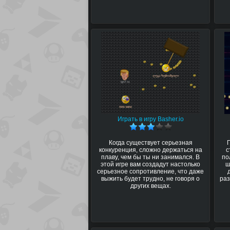
Играть в игру Basher.io
Когда существует серьезная
конкуренция, сложно держаться на
с
плаву, чем бы ты ни занимался. В
по
этой игре вам создадут настолько
ш
серьезное сопротивление, что даже
выжить будет трудно, не говоря о
раз
других вещах.