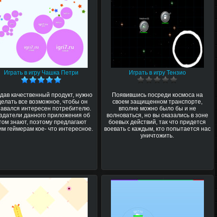
Играть в игру Чашка Петри
Играть в игру Тензио
дав качественный продукт, нужно
Появившись посреди космоса на
делать все возможное, чтобы он
своем защищенном транспорте,
тавался интересен потребителю.
вполне можно было бы и не
здатели данного приложения об
волноваться, но вы оказались в зоне
том знают, поэтому предлагают
боевых действий, так что придется
им геймерам кое- что интересное.
воевать с каждым, кто попытается нас
уничтожить.