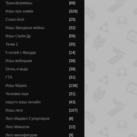
Трансформеры
[68]
Игры про зомби
[328]
Спанч Боб
[25]
Игры Звездные войны
[32]
Игры Скуби Ду
[56]
Тачки 2
[35]
5 ночей с Фредди
[14]
Игры войнушки
[38]
Огонь и вода
[39]
ГТА
[31]
Игры Марио
[136]
Человек паук
[31]
наруто игры онлайн
[43]
Игры лего
[107]
Лего Марвел Супергерои
[8]
Лего Миксели
[12]
Лего минифигурки
[9]