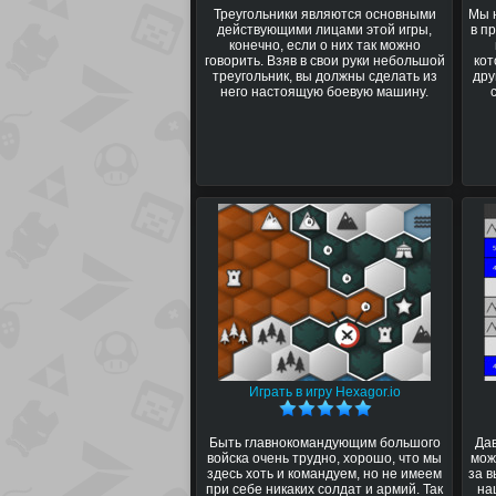
Треугольники являются основными
Мы н
действующими лицами этой игры,
в п
конечно, если о них так можно
говорить. Взяв в свои руки небольшой
кот
треугольник, вы должны сделать из
дру
него настоящую боевую машину.
Играть в игру Hexagor.io
Быть главнокомандующим большого
Дав
войска очень трудно, хорошо, что мы
мож
здесь хоть и командуем, но не имеем
за 
при себе никаких солдат и армий. Так
на