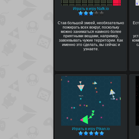
Играть в игру Nafk.io
Став большой змеей, необязательно
Ест
пожирать всех вокруг, поскольку
можно заниматься намного более
приятными вещами, например,
уст
завоевывать чужие территории. Как
ком
именно это сделать, вы сейчас и
с
узнаете.
Играть в игру Pikan.io