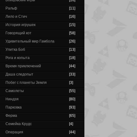
Бойцовские игры
[16]
Ральф
[11]
Лило и Стич
[16]
История игрушек
[15]
Говорящий кот
[58]
Удивительный мир Гамбола
[26]
Улитка Боб
[13]
Рога и копыта
[18]
Время приключений
[44]
Даша следопыт
[33]
Побег с планеты Земля
[3]
Самолеты
[55]
Ниндзя
[80]
Парковка
[93]
Ферма
[65]
Семейка Крудс
[4]
Операция
[44]