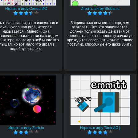
Играть в игру Сапер ИО
Играть в игру Bloble.io
ь такая старая, всем известная и
Защищаться немного проще, чем
очень хорошая игра, которая
атаковать. Тот, кто защищается,
называется «Минер». Она
должен только ждать действия от
ановлена практически на каждом
оппонента, а вот оппоненту зачастую
пьютере, поэтому о ней много кто
приходится совершать сумасшедшие
лышал, но вот мало кто играл в
поступки, способные его даже убить.
подобную версию.
Играть в игру Zorb.io
Играть в игру Танк ИО |