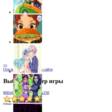
«
»
Отключить рекламу на сайте
Выбрать размер игры
800x600
1024x768
450x250
Рейтинг
:
5.0
/
1