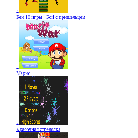
4
Бен 10 игры - Бой с пришельцем
4
Марио
4
Красочная стрелялка