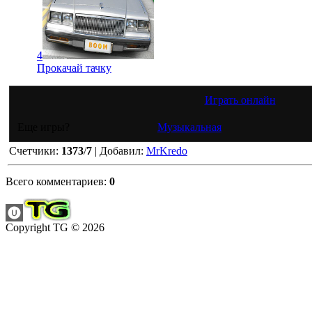
4
Прокачай тачку
Играть онлайн
Еще игры?
Музыкальная
Счетчики
:
1373
/
7
|
Добавил
:
MrKredo
Всего комментариев
:
0
Copyright TG © 2026