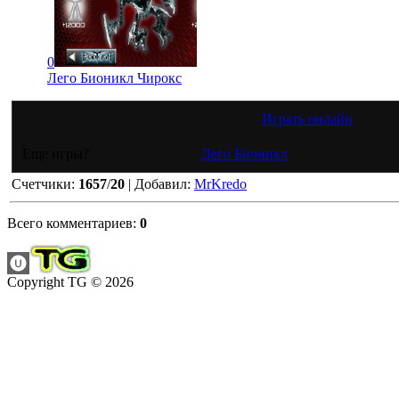
0
Лего Бионикл Чирокс
Играть онлайн
Еще игры?
Лего Бионикл
Счетчики
:
1657
/
20
|
Добавил
:
MrKredo
Всего комментариев
:
0
Copyright TG © 2026