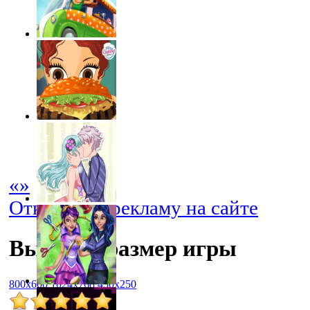
«
»
Отключить рекламу на сайте
Выбрать размер игры
800x600
1024x768
450x250