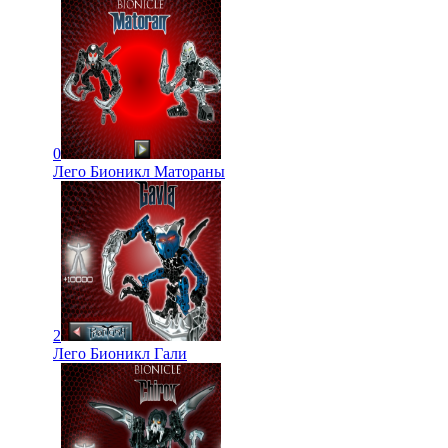
0
Лего Бионикл Матораны
2
Лего Бионикл Гали