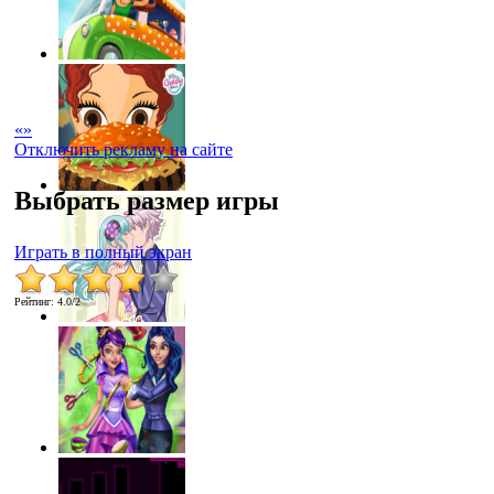
«
»
Отключить рекламу на сайте
Выбрать размер игры
Играть в полный экран
Рейтинг
:
4.0
/
2