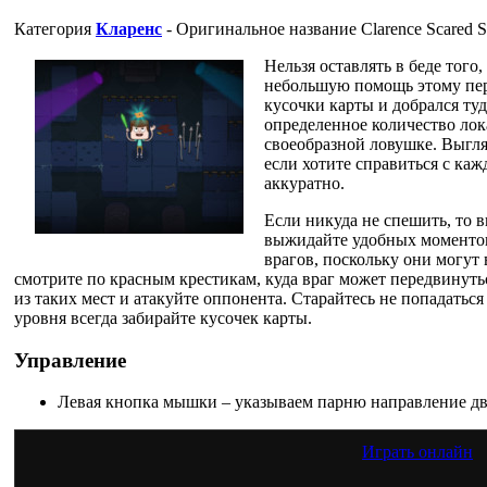
Категория
Кларенс
- Оригинальное название
Clarence Scared S
Нельзя оставлять в беде того
небольшую помощь этому перс
кусочки карты и добрался туд
определенное количество лок
своеобразной ловушке. Выгля
если хотите справиться с каж
аккуратно.
Если никуда не спешить, то в
выжидайте удобных моментов 
врагов, поскольку они могут 
смотрите по красным крестикам, куда враг может передвинутьс
из таких мест и атакуйте оппонента. Старайтесь не попадатьс
уровня всегда забирайте кусочек карты.
Управление
Левая кнопка мышки – указываем парню направление дви
Играть онлайн