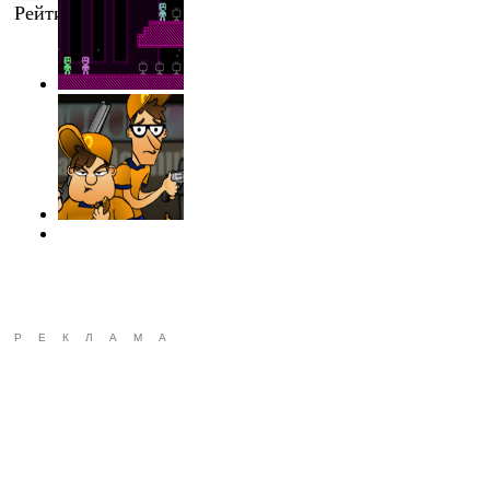
Рейтинг
:
0.0
/
0
РЕКЛАМА