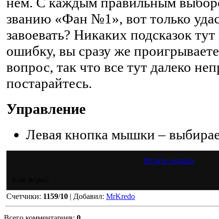
нем. С каждым правильным выбор
званию «Фан №1», вот только удас
завоевать? Никаких подсказок тут 
ошибку, вы сразу же проигрываете
вопрос, так что все тут далеко не
постарайтесь.
Управление
Левая кнопка мышки – выбира
Играть онлайн
Еще игры?
Счетчики
:
1159
/
10
|
Добавил
:
MrKredo
Всего комментариев
:
0