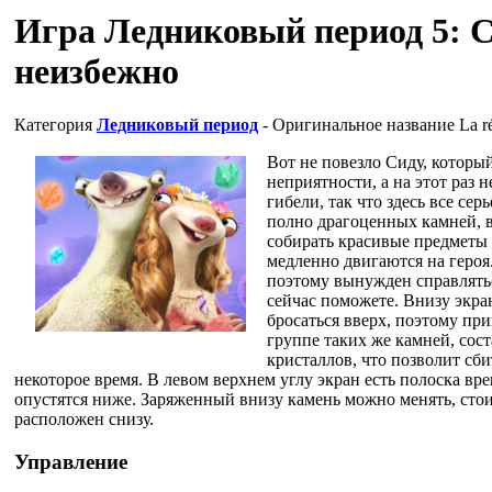
Игра Ледниковый период 5: 
неизбежно
Категория
Ледниковый период
- Оригинальное название
La r
Вот не повезло Сиду, который
неприятности, а на этот раз 
гибели, так что здесь все сер
полно драгоценных камней, в
собирать красивые предметы 
медленно двигаются на героя
поэтому вынужден справлятьс
сейчас поможете. Внизу экра
бросаться вверх, поэтому при
группе таких же камней, сос
кристаллов, что позволит сби
некоторое время. В левом верхнем углу экран есть полоска вре
опустятся ниже. Заряженный внизу камень можно менять, стоит
расположен снизу.
Управление