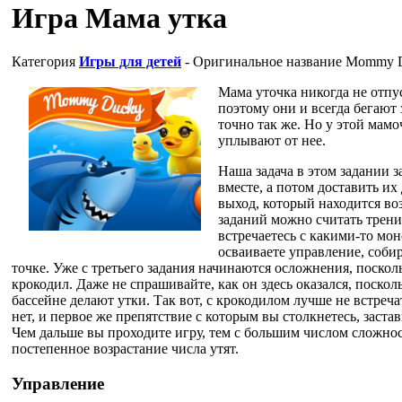
Игра Мама утка
Категория
Игры для детей
- Оригинальное название
Mommy 
Мама уточка никогда не отпус
поэтому они и всегда бегают з
точно так же. Но у этой мам
уплывают от нее.
Наша задача в этом задании з
вместе, а потом доставить их 
выход, который находится во
заданий можно считать трени
встречаетесь с какими-то мо
осваиваете управление, соби
точке. Уже с третьего задания начинаются осложнения, поскол
крокодил. Даже не спрашивайте, как он здесь оказался, поскол
бассейне делают утки. Так вот, с крокодилом лучше не встреч
нет, и первое же препятствие с которым вы столкнетесь, заста
Чем дальше вы проходите игру, тем с большим числом сложнос
постепенное возрастание числа утят.
Управление