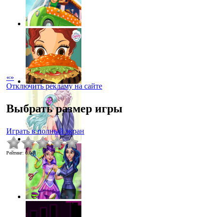
«
»
Отключить рекламу на сайте
Выбрать размер игры
Играть в полный экран
Рейтинг
:
0.0
/
0