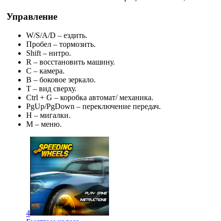
Управление
W/S/A/D – ездить.
Пробел – тормозить.
Shift – нитро.
R – восстановить машину.
C – камера.
B – боковое зеркало.
T – вид сверху.
Ctrl + G – коробка автомат/ механика.
PgUp/PgDown – переключение передач.
H – мигалки.
M – меню.
4