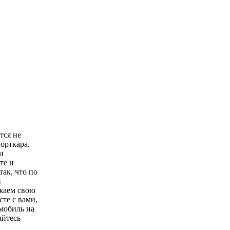
тся не
орткара.
и
те и
ак, что по
и
жаем свою
те с вами,
омобиль на
айтесь