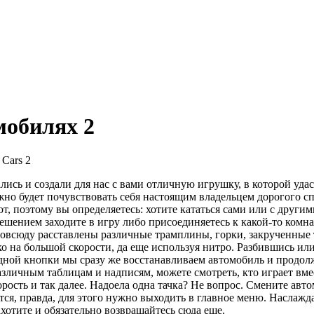
мобилях 2
 Cars 2
ись и создали для нас с вами отличную игрушку, в которой удас
ожно будет почувствовать себя настоящим владельцем дорогого сп
т, поэтому вы определяетесь: хотите кататься сами или с другим
ешением заходите в игру либо присоединяетесь к какой-то комна
 повсюду расставлены различные трамплины, горки, закрученные т
о на большой скорости, да еще используя нитро. Разбившись ил
дной кнопки мы сразу же восстанавливаем автомобиль и продол
азличным таблицам и надписям, можете смотреть, кто играет вмес
орость и так далее. Надоела одна тачка? Не вопрос. Смените авт
тся, правда, для этого нужно выходить в главное меню. Наслажд
ахотите и обязательно возвращайтесь сюда еще.