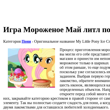
Игра Мороженое Май литл п
Категория
Пони
- Оригинальное название
My Little Pony Ice C
Процесс приготовления морож
вы могли его себе представить
магазин и принести им непон
мороженое только в шариках 
об этом раньше, то еще подум
поскольку уже согласились им
заданием. Выбрав первую гер
лакомство, обратите внимани
шесть иконок, являющихся к
определенных объектов. Нап
откроете перед собой много 
них, закрывайте категорию крестиком в правой стороне от са
элементу. Так вы полностью создаете сладость для пони, а когд
двумя лакомствами для оставшихся любителей холодненького.