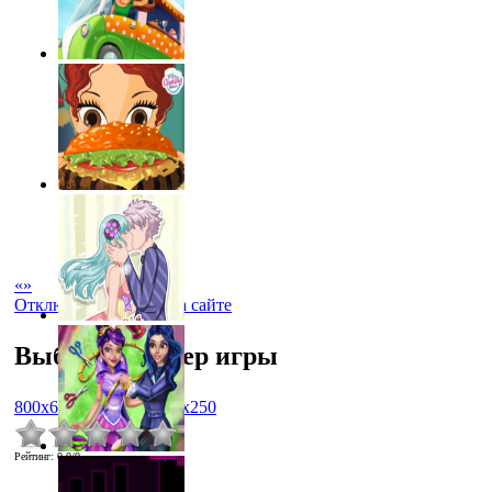
«
»
Отключить рекламу на сайте
Выбрать размер игры
800x600
1024x768
450x250
Рейтинг
:
0.0
/
0