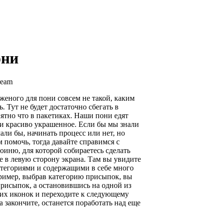
они
ream
еного для пони совсем не такой, каким
. Тут не будет достаточно сбегать в
ятно что в пакетиках. Наши пони едят
и красиво украшенное. Если бы мы знали
али бы, начинать процесс или нет, но
 помочь, тогда давайте справимся с
оиню, для которой собираетесь сделать
е в левую сторону экрана. Там вы увидите
атегориями и содержащими в себе много
ример, выбрав категорию присыпок, вы
присыпок, а остановившись на одной из
мих иконок и переходите к следующему
а закончите, останется поработать над еще