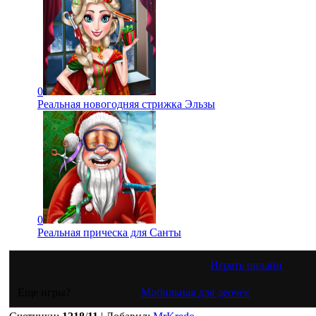
0
Реальная новогодняя стрижка Эльзы
0
Реальная прическа для Санты
Играть онлайн
Еще игры?
Мобильная для деочек