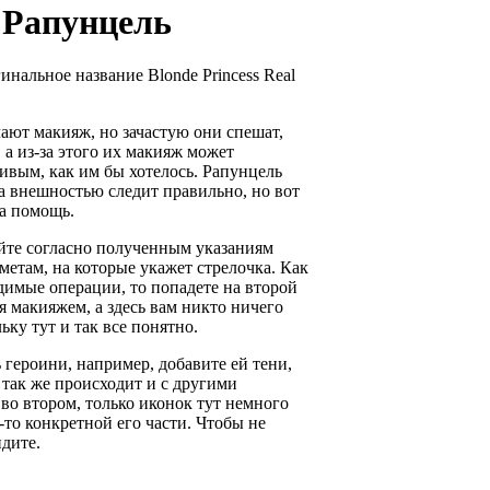
 Рапунцель
инальное название
Blonde Princess Real
ают макияж, но зачастую они спешат,
, а из-за этого их макияж может
сивым, как им бы хотелось. Рапунцель
за внешностью следит правильно, но вот
а помощь.
йте согласно полученным указаниям
метам, на которые укажет стрелочка. Как
одимые операции, то попадете на второй
ся макияжем, а здесь вам никто ничего
ьку тут и так все понятно.
 героини, например, добавите ей тени,
 так же происходит и с другими
 во втором, только иконок тут немного
-то конкретной его части. Чтобы не
идите.