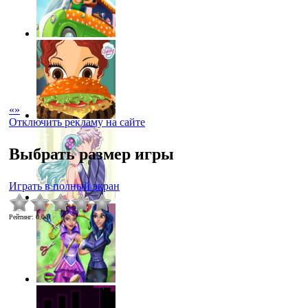
«
»
Отключить рекламу на сайте
Выбрать размер игры
Играть в полный экран
Рейтинг
:
0.0
/
0