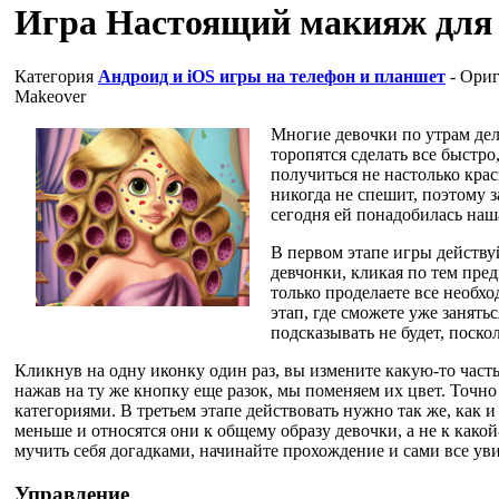
Игра Настоящий макияж для
Категория
Андроид и iOS игры на телефон и планшет
- Ориг
Makeover
Многие девочки по утрам дел
торопятся сделать все быстро
получиться не настолько кра
никогда не спешит, поэтому 
сегодня ей понадобилась наш
В первом этапе игры действу
девчонки, кликая по тем пред
только проделаете все необх
этап, где сможете уже занять
подсказывать не будет, поскол
Кликнув на одну иконку один раз, вы измените какую-то часть
нажав на ту же кнопку еще разок, мы поменяем их цвет. Точно
категориями. В третьем этапе действовать нужно так же, как и
меньше и относятся они к общему образу девочки, а не к какой
мучить себя догадками, начинайте прохождение и сами все ув
Управление