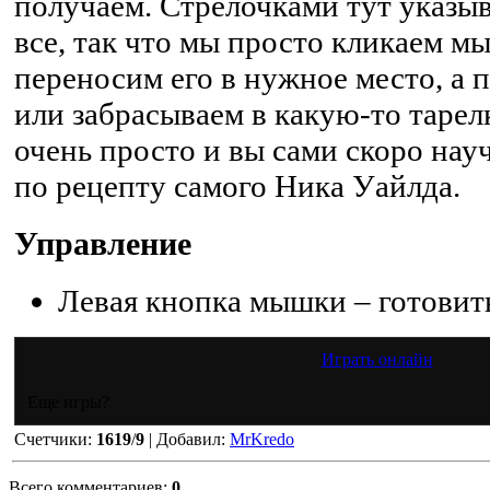
получаем. Стрелочками тут указы
все, так что мы просто кликаем м
переносим его в нужное место, а 
или забрасываем в какую-то тарелк
очень просто и вы сами скоро нау
по рецепту самого Ника Уайлда.
Управление
Левая кнопка мышки – готовить
Играть онлайн
Еще игры?
Счетчики
:
1619
/
9
|
Добавил
:
MrKredo
Всего комментариев
:
0