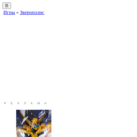
☰
Игры
»
Зверополис
РЕКЛАМА