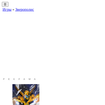
☰
Игры
»
Зверополис
РЕКЛАМА