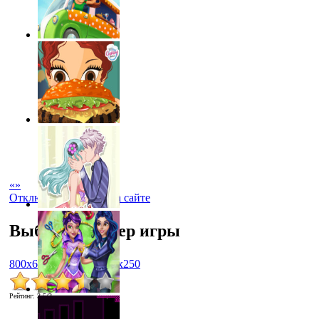
«
»
Отключить рекламу на сайте
Выбрать размер игры
800x600
1024x768
450x250
Рейтинг
:
3.5
/
2