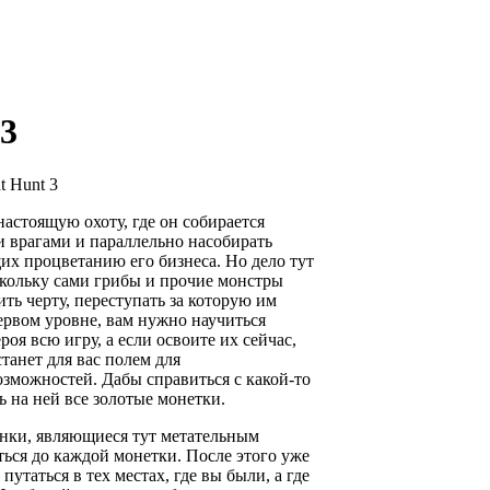
3
t Hunt 3
астоящую охоту, где он собирается
и врагами и параллельно насобирать
их процветанию его бизнеса. Но дело тут
скольку сами грибы и прочие монстры
ть черту, переступать за которую им
ервом уровне, вам нужно научиться
оя всю игру, а если освоите их сейчас,
станет для вас полем для
зможностей. Дабы справиться с какой-то
ь на ней все золотые монетки.
лянки, являющиеся тут метательным
аться до каждой монетки. После этого уже
путаться в тех местах, где вы были, а где