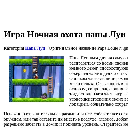
Игра Ночная охота папы Луи 
Категория
Папа Луи
- Оригинальное название
Papa Louie Nigh
Папа Луи выходит на самую н
расправиться со всеми своим
немного денег, способствующ
совершенно не в деньгах, по
слишком часто стали переходи
мыло нельзя. Оказавшись в п
основам, сопровождающих гер
тогда оставшаяся часть игры 
усовершенствования своих во
локацией, обязательно собрат
Неважно расправитесь вы с врагами или нет, соберете все со
оружием, или так оставите их висеть в воздухе, главное, добр
разрешено забегать в домик и покидать уровень. Старайтесь не 