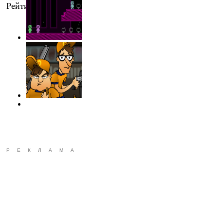
Рейтинг
:
0.0
/
0
РЕКЛАМА