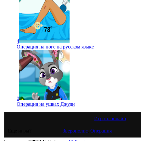
4
Операция на ноге на русском языке
0
Операция на ушках Джуди
Играть онлайн
Еще игры?
Зверополис
,
Операция