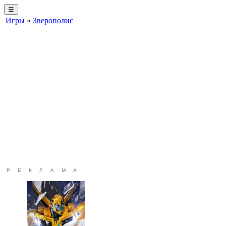
☰
Игры
»
Зверополис
РЕКЛАМА