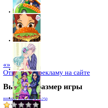
«
»
Отключить рекламу на сайте
Выбрать размер игры
800x600
1024x768
450x250