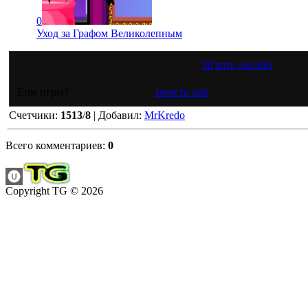
0
Уход за Графом Великолепным
Играть онлайн
Еще игры?
монстр хай
Счетчики
:
1513
/
8
|
Добавил
:
MrKredo
Всего комментариев
:
0
Copyright TG © 2026