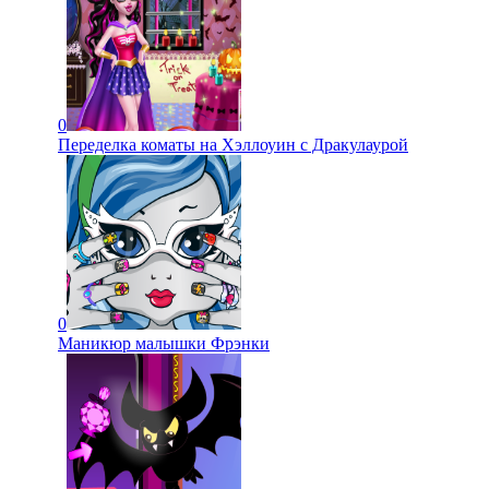
0
Переделка коматы на Хэллоуин с Дракулаурой
0
Маникюр малышки Фрэнки