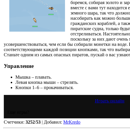
боремся, собирая золото и з
вместе с вами тут находится
земного шара, так что должно
насобирать как можно больше
гражданских кораблей, а так
пиратские судна, только буд
отстреливаться. Настоятель
поскольку за них дают очень 
усовершенствоваться, чем если бы собирали монетки на воде. 
соответствующими каждой позиции кнопками, так что выбирай
Станьте одним из самых опасных пиратов, пускай о вас узнают
Управление
Мышка – плавать.
Левая кнопка мыши – стрелять.
Кнопки 1–6 – прокачиваться.
Играть онлайн
Еще игры?
Счетчики
:
3252
/
53
|
Добавил
:
MrKredo