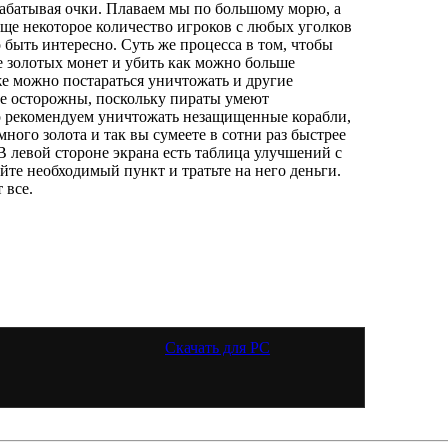
арабатывая очки. Плаваем мы по большому морю, а
 еще некоторое количество игроков с любых уголков
 быть интересно. Суть же процесса в том, чтобы
 золотых монет и убить как можно больше
же можно постараться уничтожать и другие
ьте осторожны, поскольку пираты умеют
но рекомендуем уничтожать незащищенные корабли,
много золота и так вы сумеете в сотни раз быстрее
В левой стороне экрана есть таблица улучшений с
те необходимый пункт и тратьте на него деньги.
 все.
Скачать для
PC