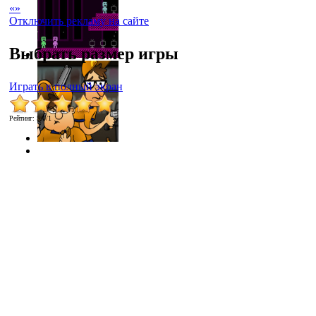
«
»
Отключить рекламу на сайте
Выбрать размер игры
Играть в полный экран
Рейтинг
:
5.0
/
1