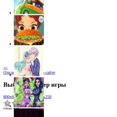
«
»
Отключить рекламу на сайте
Выбрать размер игры
800x600
1024x768
450x250
Рейтинг
:
0.0
/
0