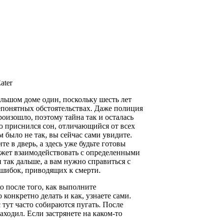
ater
льшом доме один, поскольку шесть лет
епонятных обстоятельствах. Даже полиция
роизошло, поэтому тайна так и осталась
ю приснился сон, отличающийся от всех
м было не так, вы сейчас сами увидите.
е в дверь, а здесь уже будьте готовы
ожет взаимодействовать с определенными
 так дальше, а вам нужно справиться с
шибок, приводящих к смерти.
о после того, как выполните
конкретно делать и как, узнаете сами.
 тут часто собираются пугать. После
аходил. Если застрянете на каком-то