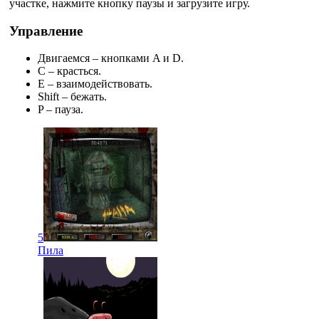
участке, нажмите кнопку паузы и загрузите игру.
Управление
Двигаемся – кнопками A и D.
C – красться.
E – взаимодействовать.
Shift – бежать.
P – пауза.
5
Пила