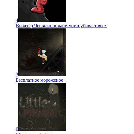
4
Визитер Червь инопланетянин убивает всех
3
Бесплатное мороженое
0