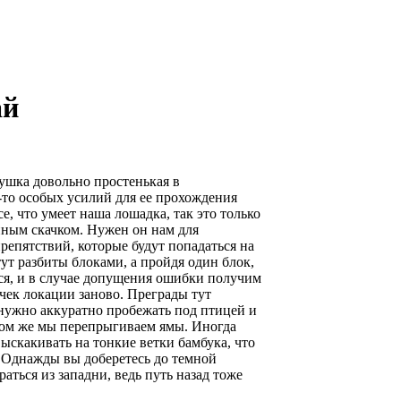
ай
ушка довольно простенькая в
то особых усилий для ее прохождения
е, что умеет наша лошадка, так это только
ным скачком. Нужен он нам для
епятствий, которые будут попадаться на
ут разбиты блоками, а пройдя один блок,
ся, и в случае допущения ошибки получим
чек локации заново. Преграды тут
о нужно аккуратно пробежать под птицей и
овном же мы перепрыгиваем ямы. Иногда
выскакивать на тонкие ветки бамбука, что
о. Однажды вы доберетесь до темной
раться из западни, ведь путь назад тоже