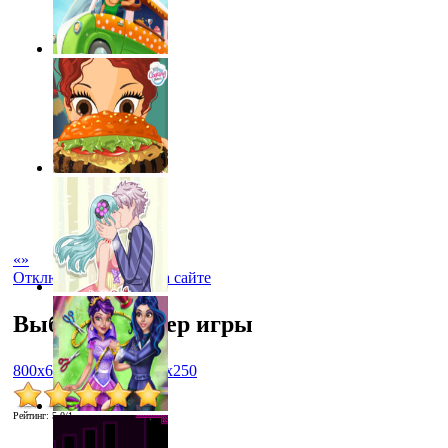
«
»
Отключить рекламу на сайте
Выбрать размер игры
800x600
1024x768
450x250
Рейтинг
:
5.0
/
1