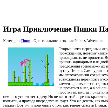
Игра Приключение Пинки П
Категория
Пони
- Оригинальное название
Pinkies Adventure
Открывшаяся перед вами игр
прохождении, поэтому каких-
прикладывать не придется. Вс
прыгать одинарным или двой
преодоления всевозможных пр
пути у Пинки. Сами уровни т
мы автоматически сохраняем
возможность переиграть кусо
элементарные, то есть где-т
не врезаться в нее, а в осн
просто так, иногда придется 
немного усложняет задачу. Но не все в этой игре так красочн
комнаты, а прохода вперед тут не будет. Что же делать, как выб
закрыт? Вот тут и подумайте о том, как теперь спасать Пинки.