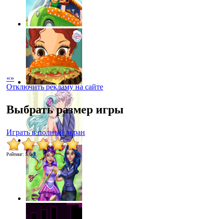
«
»
Отключить рекламу на сайте
Выбрать размер игры
Играть в полный экран
Рейтинг
:
5.0
/
1