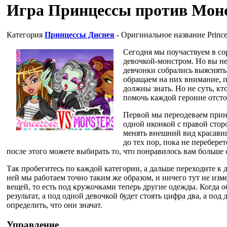
Игра Принцессы против Мон
Категория
Принцессы Диснея
- Оригинальное название
Prince
Сегодня мы поучаствуем в с
девочкой-монстром. Но вы не
девчонки собрались выяснять
обращаем на них внимание, п
должны знать. Но не суть, кто
помочь каждой героине отстоя
Первой мы переодеваем принц
одной иконкой с правой стор
менять внешний вид красавиц
до тех пор, пока не перебере
после этого можете выбирать то, что понравилось вам больше 
Так пробегитесь по каждой категории, а дальше переходите к д
ней мы работаем точно таким же образом, и ничего тут не из
вещей, то есть под кружочками теперь другие одежды. Когда о
результат, а под одной девочкой будет стоять цифра два, а под
определить, что они значат.
Управление