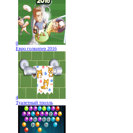
0
Евро голкипер 2016
4
Туалетный тролль