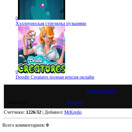
0
Хэллоуинская стрелялка пузырями
0
Doodle Creatures полная версия онлайн
Играть онлайн
Еще игры?
андроид
Счетчики
:
1226
/
32
|
Добавил
:
MrKredo
Всего комментариев
:
0