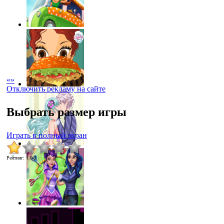
«
»
Отключить рекламу на сайте
Выбрать размер игры
Играть в полный экран
Рейтинг
:
1.0
/
1