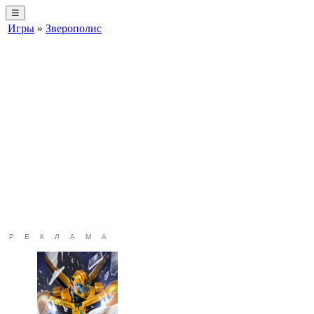
☰
Игры
»
Зверополис
РЕКЛАМА