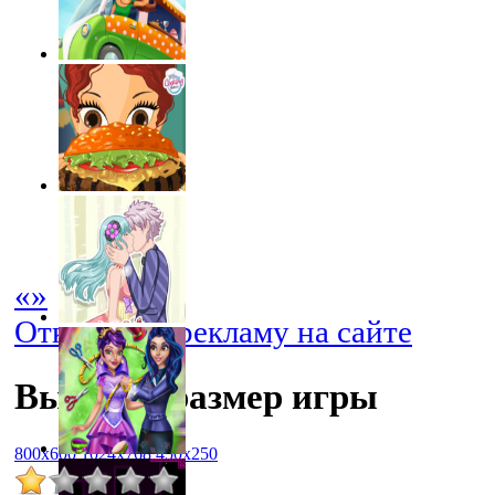
«
»
Отключить рекламу на сайте
Выбрать размер игры
800x600
1024x768
450x250