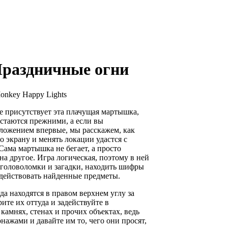
Праздничные огни
onkey Happy Lights
е присутствует эта плачущая мартышка,
остаются прежними, а если вы
ложением впервые, мы расскажем, как
о экрану и менять локации удастся с
ама мартышка не бегает, а просто
на другое. Игра логическая, поэтому в ней
головоломки и загадки, находить шифры
адействовать найденные предметы.
а находятся в правом верхнем углу за
ите их оттуда и задействуйте в
камнях, стенах и прочих объектах, ведь
ажами и давайте им то, чего они просят,