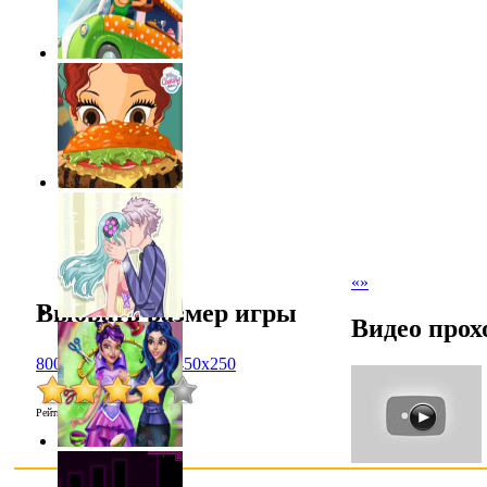
«
»
Выбрать размер игры
Видео прох
800x600
1024x768
450x250
Рейтинг
:
4.0
/
2