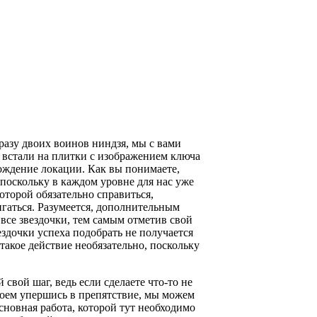
разу двоих воинов ниндзя, мы с вами
е встали на плитки с изображением ключа
ождение локации. Как вы понимаете,
, поскольку в каждом уровне для нас уже
которой обязательно справиться,
гаться. Разумеется, дополнительным
все звездочки, тем самым отметив свой
ездочки успеха подобрать не получается
такое действие необязательно, поскольку
свой шаг, ведь если сделаете что-то не
ероем упершись в препятствие, мы можем
сновная работа, которой тут необходимо