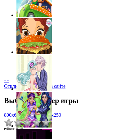
«
»
Отключить рекламу на сайте
Выбрать размер игры
800x600
1024x768
450x250
Рейтинг
:
0.0
/
0