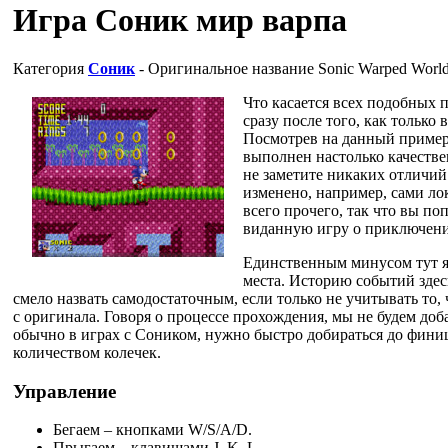
Игра Соник мир варпа
Категория
Соник
- Оригинальное название
Sonic Warped Worl
Что касается всех подобных 
сразу после того, как только
Посмотрев на данный пример,
выполнен настолько качестве
не заметите никаких отличий 
изменено, например, сами лок
всего прочего, так что вы по
виданную игру о приключени
Единственным минусом тут я
места. Историю событий зде
смело назвать самодостаточным, если только не учитывать то,
с оригинала. Говоря о процессе прохождения, мы не будем доба
обычно в играх с Соником, нужно быстро добираться до фин
количеством колечек.
Управление
Бегаем – кнопками W/S/A/D.
Прыгаем – клавишами J, K, L.