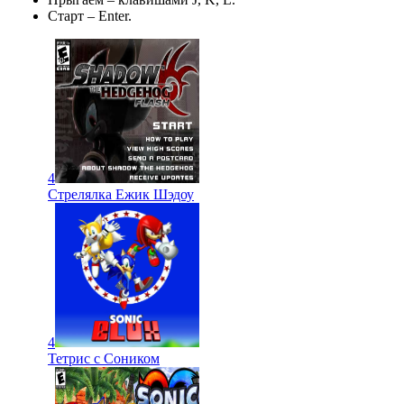
Старт – Enter.
4
Стрелялка Ежик Шэдоу
4
Тетрис с Соником