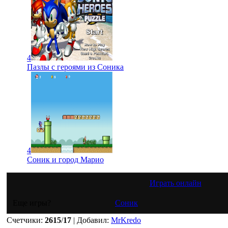
4
Пазлы с героями из Соника
4
Соник и город Марио
Играть онлайн
Еще игры?
Соник
Счетчики
:
2615
/
17
|
Добавил
:
MrKredo