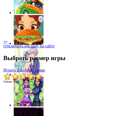
«
»
Отключить рекламу на сайте
Выбрать размер игры
Играть в полный экран
Рейтинг
:
5.0
/
1