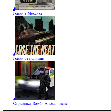
4
Гонки в Мексике
4
Гонки от полиции
4
Стрелялка- Зомби Апокалипсис