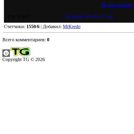
Играть онлайн
Еще игры?
полиция
,
Medieval Cop
Счетчики
:
1550
/
6
|
Добавил
:
MrKredo
Всего комментариев
:
0
Copyright TG © 2026