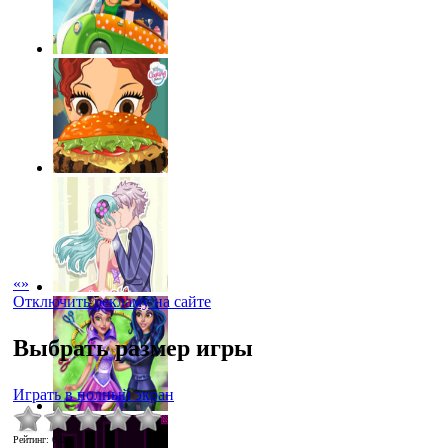
«
»
Отключить рекламу на сайте
Выбрать размер игры
Играть в полный экран
Рейтинг
:
0.0
/
0